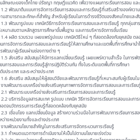
ักษณะของเด็กไทย ปรัชญา ทฤษฎีแนวคิด เพื่อวางแผนการเรียนการสอน และกา
พัฒนาต้นแบบการจัดการเรียนการสอนและการเรียนรู้ที่เสริมสร้างองค์ความร
สามารถและทักษะที่สำคัญ สำหรับผู้เรียนในการดำรงชีวิตของสังคมไทยและส
พัฒนารูปแบบ เทคนิควิธีการจัดการเรียนการสอนและการเรียนรู้ ทุกกลุ่มสาระ
หมาะสมตามหลักสูตรการศึกษาขั้นพื้นฐาน และการบริหารจัดการชั้นเรียน
ผลิต รวบรวม เผยแพร่รูปแบบ เทคนิควิธีใหม่ ๆ ที่สอดดล้องกับยุคสมัย ต
การจัดการเรียนการสอนและการเรียนรู้ให้สถานศึกษาและเขตพื้นที่การศึกษานำไ
ัฒนาผู้เรียนผ่านช่องทางต่าง ๆ
ส่งเสริม สนับสนุนให้มีการแลกเปลี่ยนเรียนรู้ เผยแพร่ความสำเร็จ ในการพ
นการสอนและการเรียนรู้สู่การปฏิบัติร่วมกัน ทั้งในระดับเขตพื้นที่การศึกษา
บประเทศ และระหว่างประเทศ
ส่งเสริม สนับสนุนให้ผู้สอนวิจัยและพัฒนาการเรียนรู้ที่เหมาะสมกับผู้เรียนใน
านพัฒนาระบบเครือข่ายส่งเสริมคุณภาพการจัดการเรียนการสอนและการเรียนรู
พัฒนาระบบเครือข่ายส่งเสริมการเรียนการสอนและการเรียนรู้
บริการข้อมูลสารสนเทศ รูปแบบ เทคนิค วิธีการจัดการเรียนการสอนและการเร
จนวัตกรรมการเรียนรู้ที่สอดดคล้องกับยุคสมัย
เชื่อมโยง แลกเปลี่ยนข้อมูล สร้างความร่วมมือในการพัฒนาการเรียนการสอน
่างหน่วยงานทั้งและต่างประเทศ
านพัฒนานโยบายสำคัญในการส่งเสริมการจัดกระบวนการเรียนรู้
 กำหนดแนวทางการดำเนินงานให้เป็นไปตามนโยบายเร่งด่วน