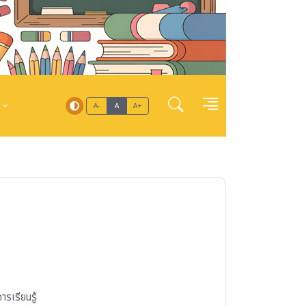
A-
A
A+
รเรียนรู้