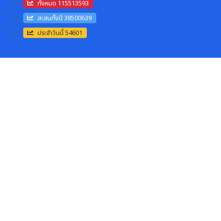
ทั้งหมด 115513593
สะสมทั้งปี 38500639
ประจำวันนี้ 54601