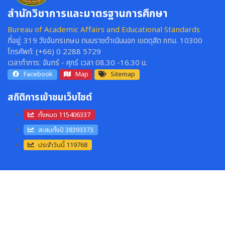
สำนักวิชาการและมาตรฐานการศึกษา
Bureau of Academic Affairs and Educational Standards
ที่อยู่:
319 วังจันทรเกษม ถนนราชดำเนินนอก เขตดุสิต กทม. 10300
โทรศัพท์:
(+66) 0 2288 5729
เวลาทำการ:
จันทร์ - ศุกร์ เวลา 08.30 -16.30 น.
Facebook
Map
Sitemap
สถิติการเข้าชมเว็บไซต์
ทั้งหมด 115406337
สะสมทั้งปี 38393373
ประจำวันนี้ 119768