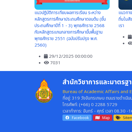
แนวปฏิบัติการเทียบผลการเรียน ระหว่าง
แนวทางก
หลักสูตรการศึกษาประถมศึกษาตอนต้น (ชั้น
ถิ่นในสั
ประถมศึกษาปีที่ 1 - 3) พุทธศักราช 2568
เรา
กับหลักสูตรแกนกลางการศึกษาขั้นพื้นฐาน
พุทธศักราช 2551 (ฉบับปรับปรุง พ.ศ.
2560)
29/12/2025 00:00:00
7031
สำนักวิชาการและมาตรฐ
Bureau of Academic Affairs and E
ที่อยู่:
319 วังจันทรเกษม ถนนราชดำเนินน
โทรศัพท์:
(+66) 0 2288 5729
เวลาทำการ:
จันทร์ - ศุกร์ เวลา 08.30 -
Facebook
Map
Site