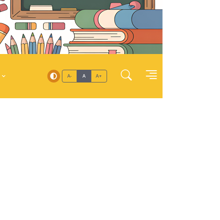
A-
A
A+