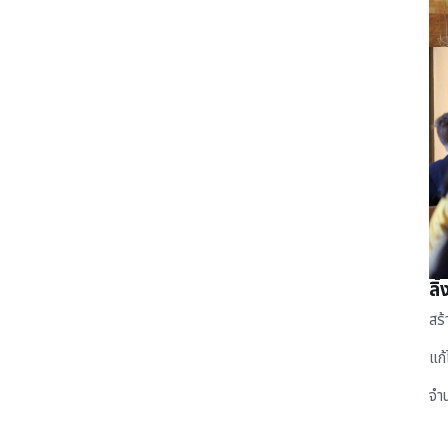
ลิ
สร
แก
จำ