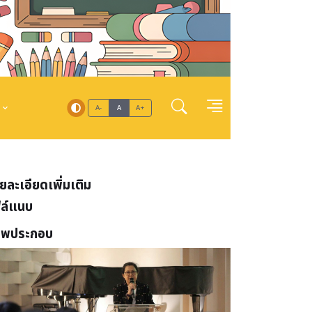
A-
A
A+
ยละเอียดเพิ่มเติม
ล์แนบ
าพประกอบ