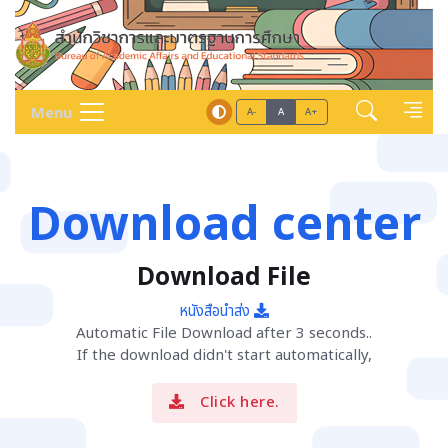
Menu
A-
A
A+
Download center
Download File
หนังสือนำส่ง
Automatic File Download after 3 seconds..
If the download didn't start automatically,
Click here.