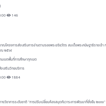
ป
0:00
146
าณโครงการส่งเสริมการอ่านตามรอยพระจริยวัตร สมเด็จพระกนิษฐาธิราชเจ้า
มาณ ๒๕๖๙
นเขตพื้นที่การศึกษาทุกเขต
่งเสริมวิทยบริการ
0:00
1884
งวิชาการระดับชาติ "การปรับเปลี่ยนห้องสมุดกับวาระการพัฒนาที่ยั่งยืน ๒๐๓๐"