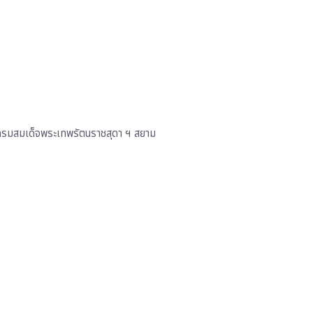
 กรมสมเด็จพระเทพรัตนราชสุดา ฯ สยาม