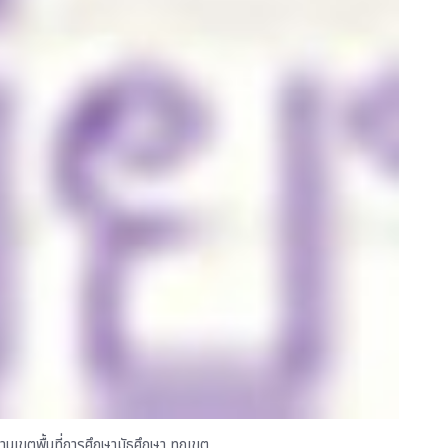
านเขตพื้นที่การศึกษามัธศึกษา ทุกเขต